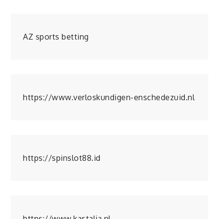
AZ sports betting
https://www.verloskundigen-enschedezuid.nl
https://spinslot88.id
https://www.kastalia.nl