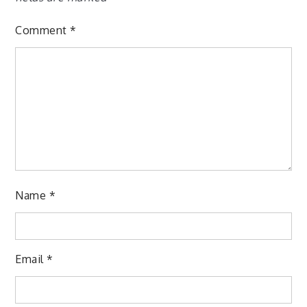
Comment
*
Name
*
Email
*