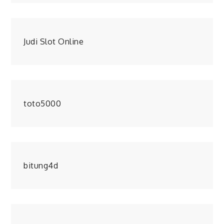
Judi Slot Online
toto5000
bitung4d