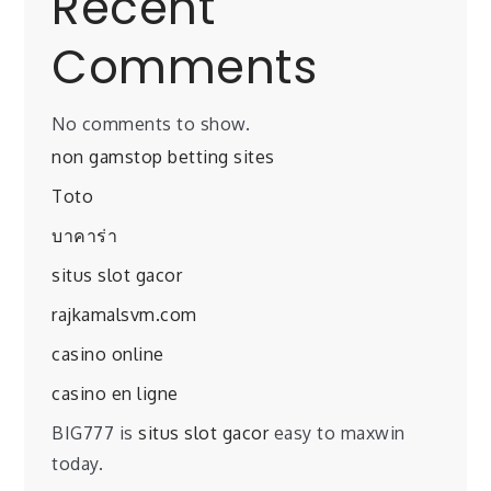
Recent
Comments
No comments to show.
non gamstop betting sites
Toto
บาคาร่า
situs slot gacor
rajkamalsvm.com
casino online
casino en ligne
BIG777 is
situs slot gacor
easy to maxwin
today.